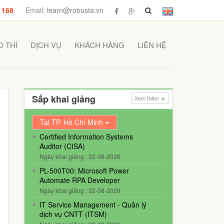
 168
Email:
learn@robusta.vn
 THÍ
DỊCH VỤ
KHÁCH HÀNG
LIÊN HỆ
Sắp khai giảng
Xem thêm
Tại TP. Hồ Chí Minh
Certified Information Systems
Auditor (CISA)
Ngày khai giảng : 22-08-2026
PL-500T00: Microsoft Power
Automate RPA Developer
Ngày khai giảng : 22-08-2026
IT Service Management - Quản lý
dịch vụ CNTT (ITSM)