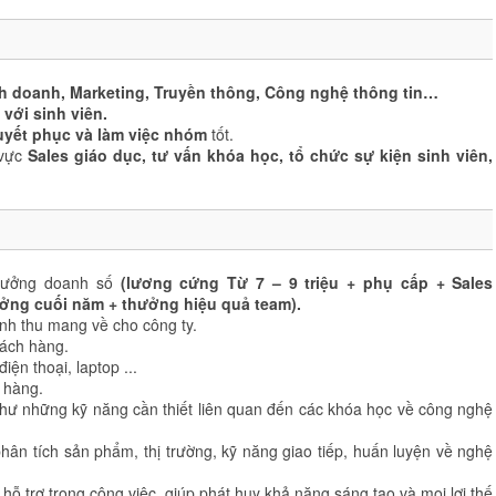
h doanh, Marketing, Truyền thông, Công nghệ thông tin…
với sinh viên.
huyết phục và làm việc nhóm
tốt.
 vực
Sales giáo dục, tư vấn khóa học, tổ chức sự kiện sinh viên,
hưởng doanh số
(lương cứng Từ 7 – 9 triệu + phụ cấp + Sales
ưởng cuối năm + thưởng hiệu quả team).
nh thu mang về cho công ty.
hách hàng.
iện thoại, laptop ...
h hàng.
hư những kỹ năng cần thiết liên quan đến các khóa học về công nghệ
hân tích sản phẩm, thị trường, kỹ năng giao tiếp, huấn luyện về nghệ
h hỗ trợ trong công việc, giúp phát huy khả năng sáng tạo và mọi lợi thế