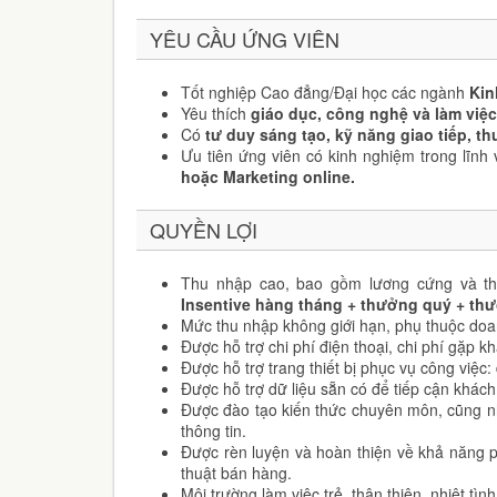
YÊU CẦU ỨNG VIÊN
Tốt nghiệp Cao đẳng/Đại học các ngành
Kin
Yêu thích
giáo dục, công nghệ và làm việc 
Có
tư duy sáng tạo, kỹ năng giao tiếp, t
Ưu tiên ứng viên có kinh nghiệm trong lĩnh
hoặc Marketing online.
QUYỀN LỢI
Thu nhập cao, bao gồm lương cứng và t
Insentive hàng tháng + thưởng quý + th
Mức thu nhập không giới hạn, phụ thuộc doa
Được hỗ trợ chi phí điện thoại, chi phí gặp k
Được hỗ trợ trang thiết bị phục vụ công việc: đ
Được hỗ trợ dữ liệu sẵn có để tiếp cận khác
Được đào tạo kiến thức chuyên môn, cũng n
thông tin.
Được rèn luyện và hoàn thiện về khả năng p
thuật bán hàng.
Môi trường làm việc trẻ, thân thiện, nhiệt tìn