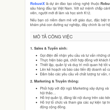
RobustX
là dự án đào tạo công nghệ thuộc
Robu
sâu hàng đầu tại Việt Nam. Với sứ mệnh chắp cánh
viên, người mới đi làm và học sinh K12.
Nếu bạn có niềm đam mê với giáo dục, đặc biệt 
khám phá con đường sự nghiệp, đây chính là cơ hộ
MÔ TẢ CÔNG VIỆC
1. Sales & Tuyển sinh:
Gọi điện để nhận yêu cầu và tư vấn những c
Thực hiện báo giá, chốt hợp đồng với khách 
Thiết lập, quản lý và duy trì mối quan hệ tốt
Lên kế hoạch và báo cáo tiến độ doanh số cá
Đảm bảo các yêu cầu về chất lượng tư vấn, n
2. Marketing & Truyền thông:
Phối hợp với đội ngũ Marketing xây dựng và tr
hội thảo…
Hỗ trợ quản lý, đăng tải nội dung trên các k
Hỗ trợ tổ chức và tham gia các sự kiện tại
động cộng đồng.