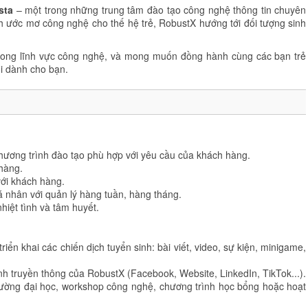
sta
– một trong những trung tâm đào tạo công nghệ thông tin chuyên
 ước mơ công nghệ cho thế hệ trẻ, RobustX hướng tới đối tượng sinh
trong lĩnh vực công nghệ, và mong muốn đồng hành cùng các bạn trẻ
i dành cho bạn.
hương trình đào tạo phù hợp với yêu cầu của khách hàng.
hàng.
 với khách hàng.
 nhân với quản lý hàng tuần, hàng tháng.
hiệt tình và tâm huyết.
iển khai các chiến dịch tuyển sinh: bài viết, video, sự kiện, minigame,
ênh truyền thông của RobustX (Facebook, Website, LinkedIn, TikTok...).
 trường đại học, workshop công nghệ, chương trình học bổng hoặc hoạt