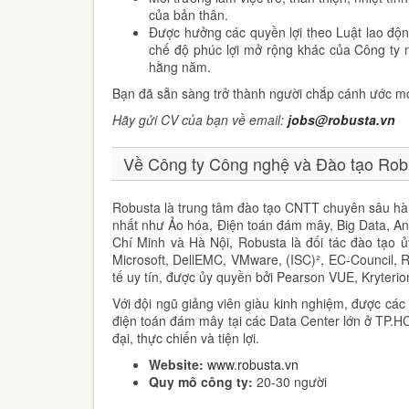
của bản thân.
Được hưởng các quyền lợi theo Luật lao đ
chế độ phúc lợi mở rộng khác của Công ty nh
hằng năm.
Bạn đã sẵn sàng trở thành người chắp cánh ước m
Hãy gửi CV của bạn về email:
jobs@robusta.vn
Về Công ty Công nghệ và Đào tạo Rob
Robusta là trung tâm đào tạo CNTT chuyên sâu hà
nhất như Ảo hóa, Điện toán đám mây, Big Data, An 
Chí Minh và Hà Nội, Robusta là đối tác đào tạo 
Microsoft, DellEMC, VMware, (ISC)², EC-Council, 
tế uy tín, được ủy quyền bởi Pearson VUE, Kryteri
Với đội ngũ giảng viên giàu kinh nghiệm, được cá
điện toán đám mây tại các Data Center lớn ở TP.H
đại, thực chiến và tiện lợi.
Website:
www.robusta.vn
Quy mô công ty:
20-30 người