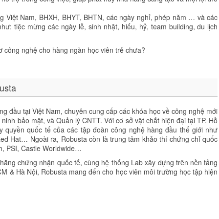
ộng Việt Nam, BHXH, BHYT, BHTN, các ngày nghỉ, phép năm … và các
ư: tiệc mừng các ngày lễ, sinh nhật, hiếu, hỷ, team building, du lịch
ơ công nghệ cho hàng ngàn học viên trẻ chưa?
usta
ng đầu tại Việt Nam, chuyên cung cấp các khóa học về công nghệ mới
ninh bảo mật, và Quản lý CNTT. Với cơ sở vật chất hiện đại tại TP. Hồ
ủy quyền quốc tế của các tập đoàn công nghệ hàng đầu thế giới như
Red Hat… Ngoài ra, Robusta còn là trung tâm khảo thí chứng chỉ quốc
on, PSI, Castle Worldwide…
c hãng chứng nhận quốc tế, cùng hệ thống Lab xây dựng trên nền tảng
CM & Hà Nội, Robusta mang đến cho học viên môi trường học tập hiện