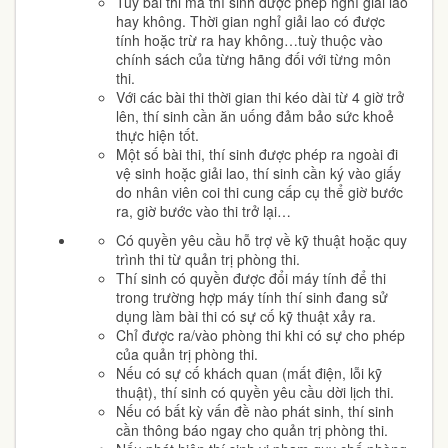
Tuỳ bài thi mà thí sinh được phép nghỉ giải lao
hay không. Thời gian nghỉ giải lao có được
tính hoặc trừ ra hay không…tuỳ thuộc vào
chính sách của từng hãng đối với từng môn
thi.
Với các bài thi thời gian thi kéo dài từ 4 giờ trở
lên, thí sinh cần ăn uống đảm bảo sức khoẻ
thực hiện tốt.
Một số bài thi, thí sinh được phép ra ngoài đi
vệ sinh hoặc giải lao, thí sinh cần ký vào giấy
do nhân viên coi thi cung cấp cụ thể giờ bước
ra, giờ bước vào thi trở lại…
Có quyền yêu cầu hỗ trợ về kỹ thuật hoặc quy
trình thi từ quản trị phòng thi.
Thí sinh có quyền được đổi máy tính để thi
trong trường hợp máy tính thí sinh đang sử
dụng làm bài thi có sự cố kỹ thuật xảy ra.
Chỉ được ra/vào phòng thi khi có sự cho phép
của quản trị phòng thi.
Nếu có sự cố khách quan (mất điện, lỗi kỹ
thuật), thí sinh có quyền yêu cầu dời lịch thi.
Nếu có bất kỳ vấn đề nào phát sinh, thí sinh
cần thông báo ngay cho quản trị phòng thi.