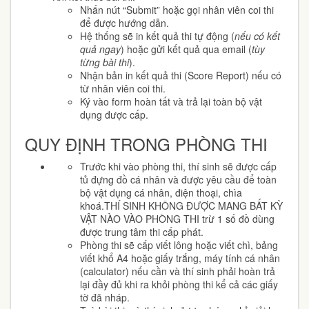
Nhấn nút “Submit” hoặc gọi nhân viên coi thi
để được hướng dẫn.
Hệ thống sẽ in kết quả thi tự động (
nếu có kết
quả ngay
) hoặc gửi kết quả qua email (
tùy
từng bài thi
).
Nhận bản in kết quả thi (Score Report) nếu có
từ nhân viên coi thi.
Ký vào form hoàn tất và trả lại toàn bộ vật
dụng được cấp.
QUY ĐỊNH TRONG PHÒNG THI
Trước khi vào phòng thi, thí sinh sẽ được cấp
tủ đựng đồ cá nhân và được yêu cầu để toàn
bộ vật dụng cá nhân, điện thoại, chìa
khoá.THÍ SINH KHÔNG ĐƯỢC MANG BẤT KỲ
VẬT NÀO VÀO PHÒNG THI trừ 1 số đồ dùng
được trung tâm thi cấp phát.
Phòng thi sẽ cấp viết lông hoặc viết chì, bảng
viết khổ A4 hoặc giấy trắng, máy tính cá nhân
(calculator) nếu cần và thí sinh phải hoàn trả
lại đầy đủ khi ra khỏi phòng thi kể cả các giấy
tờ đã nháp.