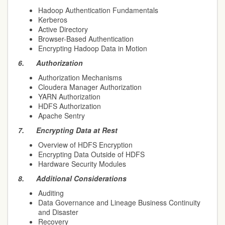
Hadoop Authentication Fundamentals
Kerberos
Active Directory
Browser-Based Authentication
Encrypting Hadoop Data in Motion
6.
Authorization
Authorization Mechanisms
Cloudera Manager Authorization
YARN Authorization
HDFS Authorization
Apache Sentry
7.
Encrypting Data at Rest
Overview of HDFS Encryption
Encrypting Data Outside of HDFS
Hardware Security Modules
8.
Additional Considerations
Auditing
Data Governance and Lineage Business Continuity
and Disaster
Recovery