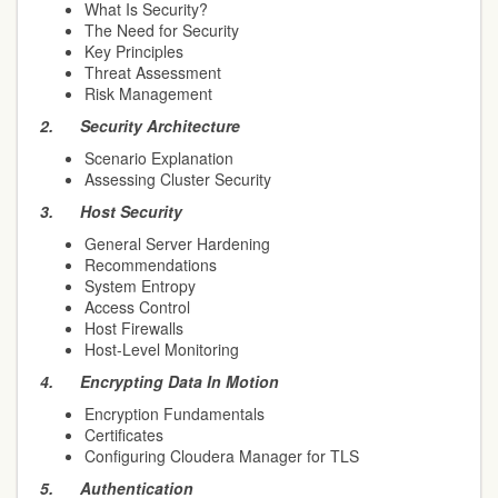
What Is Security?
The Need for Security
Key Principles
Threat Assessment
Risk Management
2.
Security Architecture
Scenario Explanation
Assessing Cluster Security
3.
Host Security
General Server Hardening
Recommendations
System Entropy
Access Control
Host Firewalls
Host-Level Monitoring
4.
Encrypting Data In Motion
Encryption Fundamentals
Certificates
Configuring Cloudera Manager for TLS
5.
Authentication