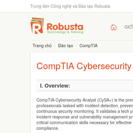
Trung tâm Công nghệ và Đào tạo Robusta
GIỚ
Trang chủ
Đào tạo
CompTIA
CompTIA Cybersecurity
I. Overview:
CompTIA Cybersecurity Analyst (CySA+) is the premi
professionals tasked with incident detection, preve
continuous security monitoring. It validates a tech p
incident response and vulnerability management p
critical communication skills necessary for effective
compliance.