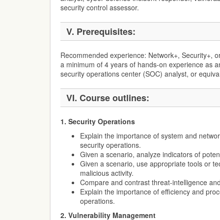
security control assessor.
V. Prerequisites:
Recommended experience: Network+, Security+, or 
a minimum of 4 years of hands-on experience as an
security operations center (SOC) analyst, or equiva
VI. Course outlines:
1. Security Operations
Explain the importance of system and networ
security operations.
Given a scenario, analyze indicators of potenti
Given a scenario, use appropriate tools or t
malicious activity.
Compare and contrast threat-intelligence and
Explain the importance of efficiency and pro
operations.
2. Vulnerability Management