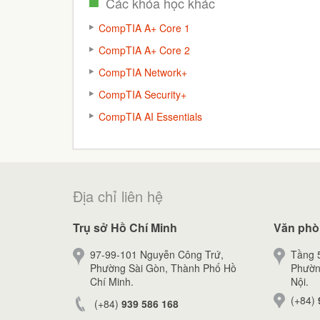
Các khóa học khác
CompTIA A+ Core 1
CompTIA A+ Core 2
CompTIA Network+
CompTIA Security+
CompTIA AI Essentials
Địa chỉ liên hệ
Trụ sở Hồ Chí Minh
Văn phò
97-99-101 Nguyễn Công Trứ,
Tầng 5
Phường Sài Gòn, Thành Phố Hồ
Phườn
Chí Minh.
Nội.
(+84)
(+84)
939 586 168