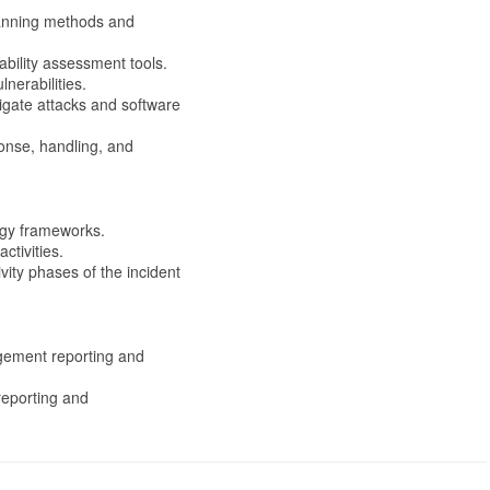
canning methods and
ability assessment tools.
lnerabilities.
igate attacks and software
ponse, handling, and
ogy frameworks.
ctivities.
vity phases of the incident
agement reporting and
reporting and