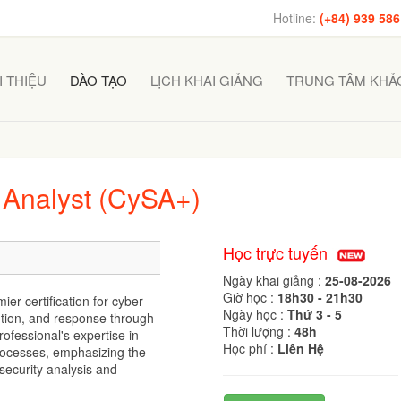
Hotline:
(+84) 939 586
I THIỆU
ĐÀO TẠO
LỊCH KHAI GIẢNG
TRUNG TÂM KHẢO
 Analyst (CySA+)
Học trực tuyến
Ngày khai giảng :
25-08-2026
Giờ học :
18h30 - 21h30
er certification for cyber
Ngày học :
Thứ 3 - 5
ntion, and response through
Thời lượng :
48h
rofessional's expertise in
Học phí :
Liên Hệ
rocesses, emphasizing the
 security analysis and