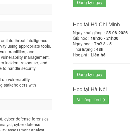
Đăng ký ngay
Học tại Hồ Chí Minh
Ngày khai giảng :
25-08-2026
Giờ học :
18h30 - 21h30
entiate threat intelligence
Ngày học :
Thứ 3 - 5
vity using appropriate tools.
Thời lượng :
48h
vulnerabilities, and
Học phí :
Liên hệ
r vulnerability management.
rm incident response, and
 to handle security
Đăng ký ngay
 on vulnerability
g stakeholders with
Học tại Hà Nội
Vui lòng liên hệ
st, cyber defense forensics
 analyst, cyber defense
ility assessment analyst,