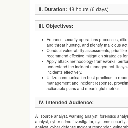
48 hours (6 days)
II. Duration:
III. Objectives:
Enhance security operations processes, differ
and threat hunting, and identify malicious acti
Conduct vulnerability assessments, prioritize 
recommend effective mitigation strategies fo
Apply attack methodology frameworks, perfo
understand the incident management lifecycle
incidents effectively.
Utilize communication best practices to report
management and incident response, providin
actionable plans and meaningful metrics.
IV. Intended Audience:
All source analyst, warning analyst, forensics analy
analyst, cyber crime investigator, systems security
analyst, cyber defense incident responder, vulnerab