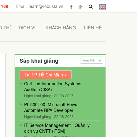
 168
Email:
learn@robusta.vn
 THÍ
DỊCH VỤ
KHÁCH HÀNG
LIÊN HỆ
Sắp khai giảng
Xem thêm
Tại TP. Hồ Chí Minh
Certified Information Systems
Auditor (CISA)
Ngày khai giảng : 22-08-2026
PL-500T00: Microsoft Power
Automate RPA Developer
Ngày khai giảng : 22-08-2026
IT Service Management - Quản lý
dịch vụ CNTT (ITSM)