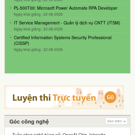
PL-500T00: Microsoft Power Automate RPA Developer
Ngày khai giảng : 22-08-2026
IT Service Management - Quản lý dịch vụ CNTT (ITSM)
Ngày khai giảng : 22-08-2026
Certified Information Systems Security Professional
(CISSP)
Ngày khai giảng : 22-08-2026
Góc công nghệ
Xem thêm
Tuần công nghệ bùng nổ: OpenAI Chip Jalapeño,