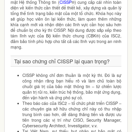
mật Hệ thống Thông tin (
CISSP
®)
cung cấp cái nhìn toàn
diện về kiến thức cần thiết để thiết kế, xây dựng và quản lý
tổng thể tình trạng bảo mật của một tổ chức. Khóa học này
sẽ giúp học viên ôn lại kiến thức, làm quen thêm những
khía cạnh mới và nhận diện các lĩnh vực cần học sâu hơn
để chuẩn bị cho kỳ thi CISSP. Nội dung được sắp xếp theo
tám lĩnh vực của Bộ kiến thức chung (CBK®) của ISC2,
đảm bảo tính phù hợp cho tất cả các lĩnh vực trong an ninh
mạng.
Tại sao chứng chỉ CISSP lại quan trọng?
CISSP không chỉ đơn thuần là một kỳ thi. Đó là sự
công nhận rằng bạn
hiểu rõ và làm chủ toàn bộ
chuỗi giá trị của bảo mật thông tin
– từ chiến lược
quản trị rủi ro, kiến trúc hệ thống, bảo mật ứng dụng,
đến vận hành và ứng phó sự cố.
Theo báo cáo của ISC2 – tổ chức phát triển CISSP –
các chuyên gia sở hữu chứng chỉ này có thu nhập
trung bình cao hơn, dễ dàng thăng tiến và được ưu
tiên trong các vị trí như
CISO, Security Manager,
Cybersecurity Architect, Investigator
, v.v.
Tại Việt Nam, sự thiếu hụt nhân sự bảo mật có