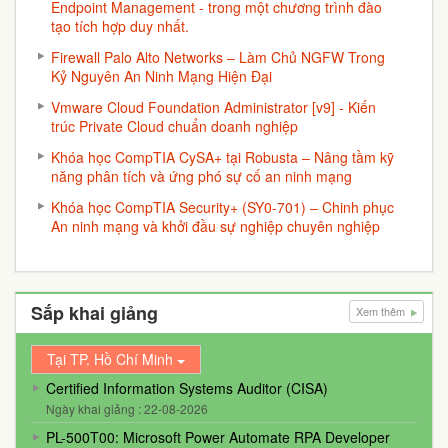
Endpoint Management - trong một chương trình đào
tạo tích hợp duy nhất.
Firewall Palo Alto Networks – Làm Chủ NGFW Trong
Kỷ Nguyên An Ninh Mạng Hiện Đại
Vmware Cloud Foundation Administrator [v9] - Kiến
trúc Private Cloud chuẩn doanh nghiệp
Khóa học CompTIA CySA+ tại Robusta – Nâng tầm kỹ
năng phân tích và ứng phó sự cố an ninh mạng
Khóa học CompTIA Security+ (SY0-701) – Chinh phục
An ninh mạng và khởi đầu sự nghiệp chuyên nghiệp
Sắp khai giảng
Xem thêm
Tại TP. Hồ Chí Minh
Certified Information Systems Auditor (CISA)
Ngày khai giảng : 22-08-2026
PL-500T00: Microsoft Power Automate RPA Developer