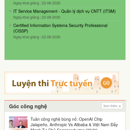
Ngày khai giảng : 22-08-2026
IT Service Management - Quản lý dịch vụ CNTT (ITSM)
Ngày khai giảng : 22-08-2026
Certified Information Systems Security Professional
(CISSP)
Ngày khai giảng : 22-08-2026
Góc công nghệ
Xem thêm
Tuần công nghệ bùng nổ: OpenAI Chip
Jalapeño, Anthropic Vs Alibaba & Việt Nam Đẩy